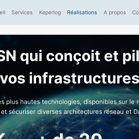
eil
Services
Keperlog
Réalisations
A propos
Co
SN qui conçoit et pi
vos infrastructure
es plus hautes technologies, disponibles sur le
 et sécuriser diverses architectures réseau et D