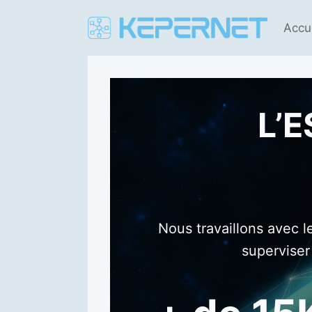
Aller
au
Accu
contenu
L’E
Nous travaillons avec l
superviser