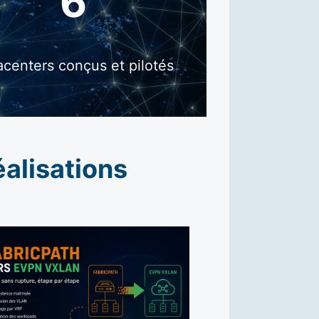
6
acenters conçus et pilotés
alisations