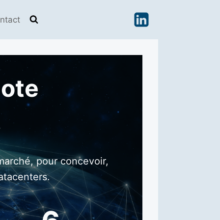
ntact
lote
s
 marché, pour concevoir,
atacenters.