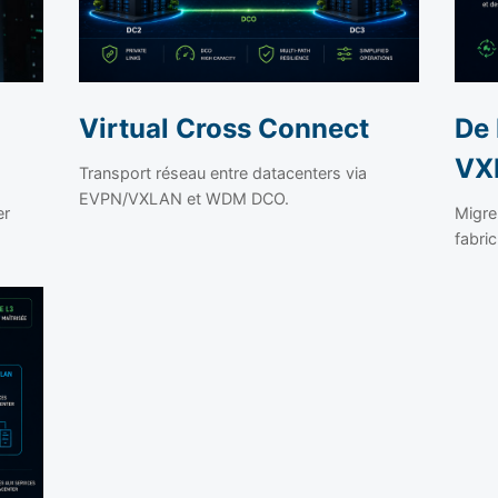
Virtual Cross Connect
De 
VX
Transport réseau entre datacenters via
EVPN/VXLAN et WDM DCO.
er
Migre
fabr